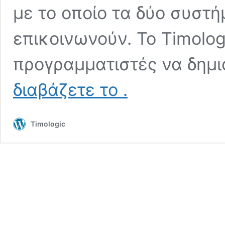
με το οποίο τα δύο συστ
επικοινωνούν. Το Timolog
προγραμματιστές να δημ
Timologic
διαβάζετε το
.
API
για
προγραμματιστές
Timologic