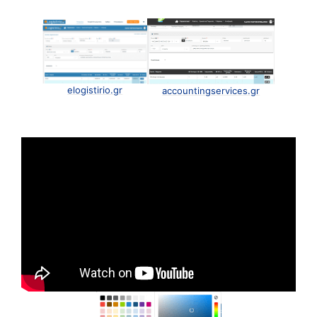
elogistirio.gr
accountingservices.gr