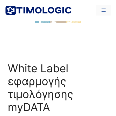
Μετάβαση
σε
Μενο
περιεχόμενο
White Label
εφαρμογής
τιμολόγησης
myDATA