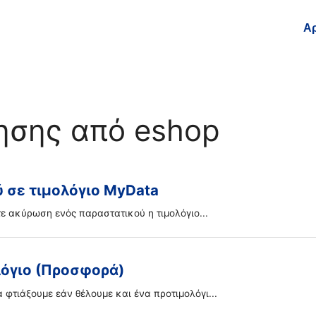
Αρ
ησης από eshop