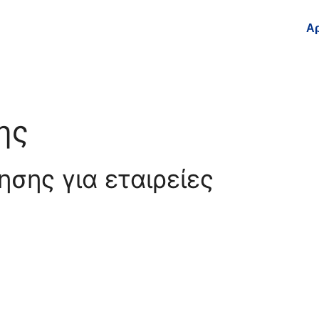
Αρ
ης
σης για εταιρείες