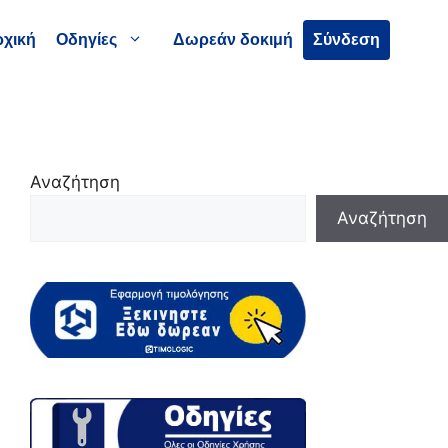
χική
Οδηγίες
Δωρεάν δοκιμή
Σύνδεση
Αναζήτηση
Αναζήτηση