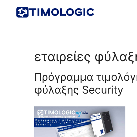
Μετάβαση
σε
περιεχόμενο
εταιρείες φύλαξ
Πρόγραμμα τιμολόγη
φύλαξης Security