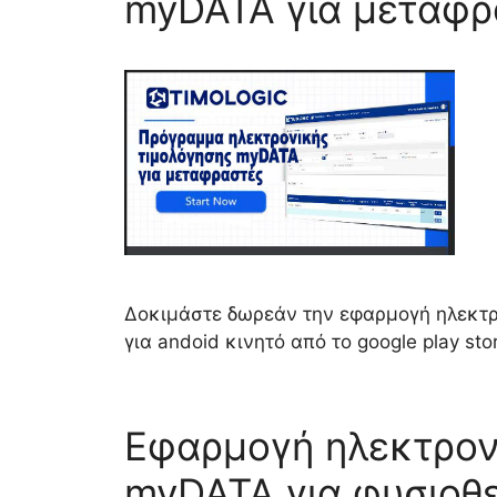
myDATA για μεταφρ
Δοκιμάστε δωρεάν την εφαρμογή ηλεκτρο
για andoid κινητό από το google play sto
Εφαρμογή ηλεκτρον
myDATA για φυσιοθ