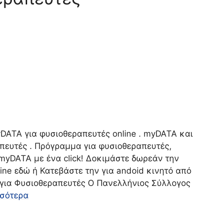
DATA για φυσιοθεραπευτές online . myDATA και
πευτές . Πρόγραμμα για φυσιοθεραπευτές,
myDATA με ένα click! Δοκιμάστε δωρεάν την
ne εδώ ή Κατεβάστε την για andoid κινητό από
a για Φυσιοθεραπευτές O Πανελλήνιος Σύλλογος
σσότερα