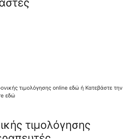
αστές
νικής τιμολόγησης online εδώ ή Κατεβάστε την
re εδώ
ικής τιμολόγησης
εραπευτές