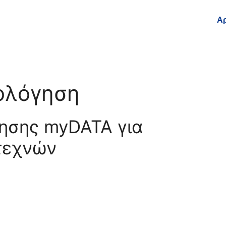
Αρ
μολόγηση
ησης myDATA για
τεχνών