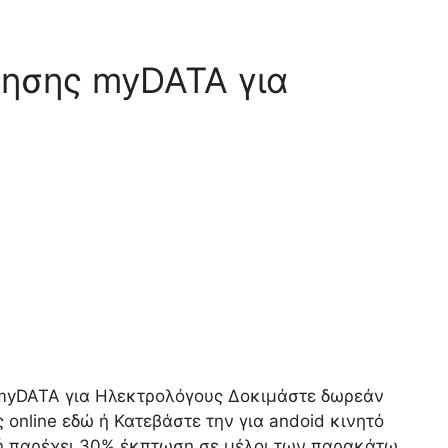
ησης myDATA για
myDATA για Ηλεκτρολόγους Δοκιμάστε δωρεάν
online εδώ ή Κατεβάστε την για andoid κινητό
γή παρέχει 30% έκπτωση σε μέλοι των παρακάτω