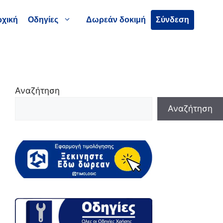
χική
Οδηγίες
Δωρεάν δοκιμή
Σύνδεση
Αναζήτηση
Αναζήτηση