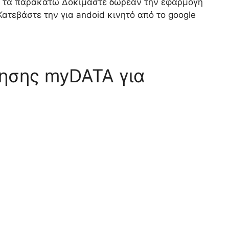
να τα παρακάτω Δοκιμάστε δωρεάν την εφαρμογή
Κατεβάστε την για andoid κινητό από το google
ησης myDATA για