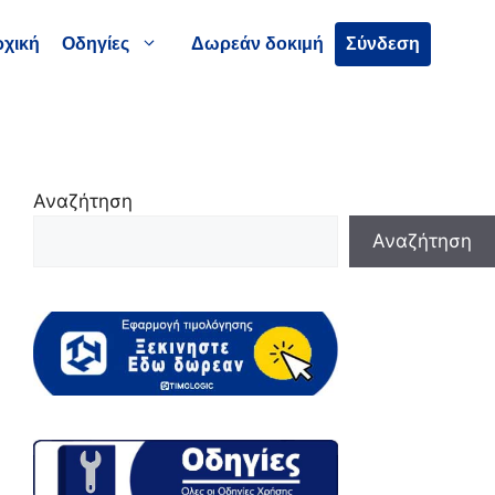
χική
Οδηγίες
Δωρεάν δοκιμή
Σύνδεση
Αναζήτηση
Αναζήτηση