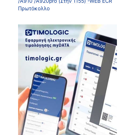
/A910 /Α920pro (Στην 1155) -WEB ECR
Πρωτόκολλο