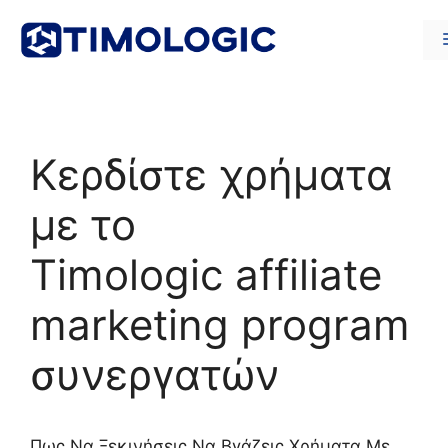
Μετάβαση
σε
περιεχόμενο
Κερδίστε χρήματα
με το
Timologic affiliate
marketing program
συνεργατών
Πως Nα Ξεκινήσεις Να Βγάζεις Χρήματα Με