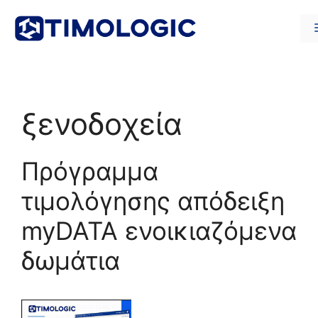
Μετάβαση
σε
περιεχόμενο
ξενοδοχεία
Πρόγραμμα
τιμολόγησης απόδειξη
myDATA ενοικιαζόμενα
δωμάτια